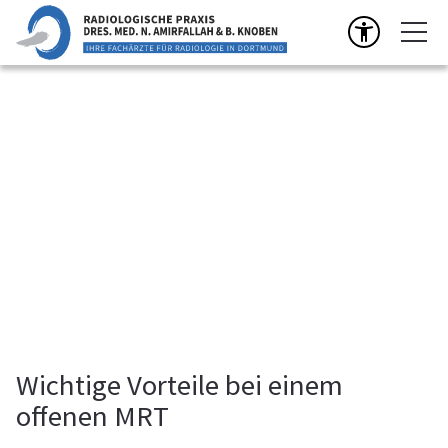
50 Jahre Radiologie in Dortmund
Seit 50 Jahren steht unsere Praxis am Europaplatz 7 für
verlässliche Diagnostik und persönliche Betreuung. Dr.
Amirfallah und Dr. Knoben führen die Praxis in familiärer
Tradition bis heute mit moderner Medizin und Erfahrung
fort.
Wir bedanken uns herzlich bei allen Patientinnen und
Patienten sowie bei den zuweisenden Ärztinnen und
Ärzten für das langjährige Vertrauen!
WEITERE INFOS
Wichtige Vorteile bei einem
offenen MRT