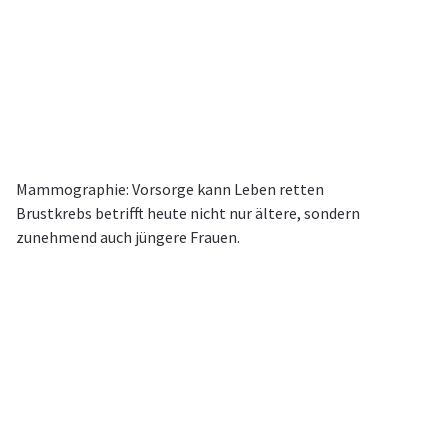
Mammographie: Vorsorge kann Leben retten
Brustkrebs betrifft heute nicht nur ältere, sondern
zunehmend auch jüngere Frauen.
50 Jahre Radiologie in Dortmund
Seit 50 Jahren steht unsere Praxis am Europaplatz 7 für
verlässliche Diagnostik und persönliche Betreuung. Dr. Amirfallah
und Dr. Knoben führen die Praxis in familiärer Tradition bis heute