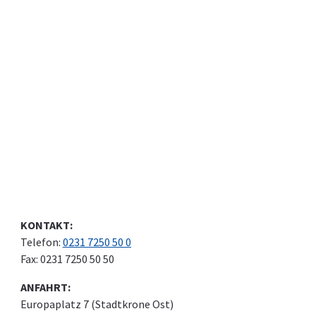
mit moderner Medizin und Erfahrung fort.
Wir bedanken uns herzlich bei allen Patientinnen und Patienten
sowie bei den zuweisenden Ärztinnen und Ärzten für das
langjährige Vertrauen!
Weitere Infos
KONTAKT:
Telefon:
0231 7250 50 0
Fax: 0231 7250 50 50
ANFAHRT:
Europaplatz 7 (Stadtkrone Ost)