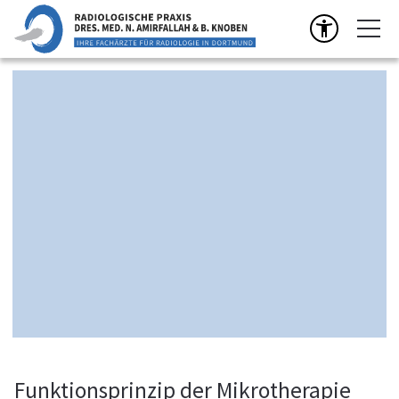
Mikrotherapie der Wirbelsäule
zur Schmerztherapie
Standort für diese Leistung:
Am Kai 8 | 44263 Dortmund
TERMIN VEREINBAREN
Funktions­prinzip der Mikrotherapie