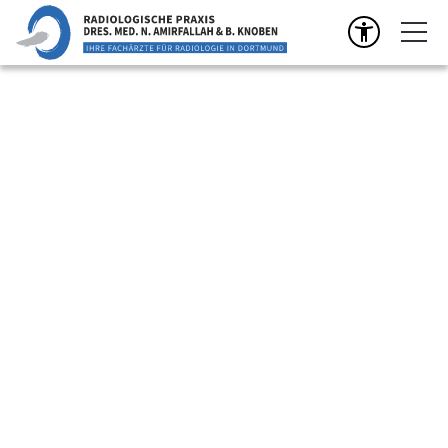
50 Jahre Radiologie in Dortmund
Seit 50 Jahren steht unsere Praxis am Europaplatz 7 für
verlässliche Diagnostik und persönliche Betreuung. Dr.
Amirfallah und Dr. Knoben führen die Praxis in familiärer
Tradition bis heute mit moderner Medizin und Erfahrung
fort.
Wir bedanken uns herzlich bei allen Patientinnen und
Patienten sowie bei den zuweisenden Ärztinnen und
Ärzten für das langjährige Vertrauen!
WEITERE INFOS